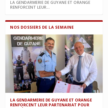
LA GENDARMERIE DE GUYANE ET ORANGE
RENFORCENT LEUR...
NOS DOSSIERS DE LA SEMAINE
ORPAILLAGE ILLÉGAL : LE MARONI
L’ASSURANCE MALADIE APPELLE À DES
JEUNESSE : LE GRAND DÉFI ÉCONOMIQUE DE
DÉFORESTATION, RISQUES INCENDIES ET
CARBURANT : UN COUP DE POUCE AUX
EMPOISONNÉ ATTEND U...
MESURES IM...
LA GUYANE ...
CYCLE DU CARBO...
PIROGUIERS
LA GENDARMERIE DE GUYANE ET ORANGE
RENFORCENT LEUR PARTENARIAT POUR