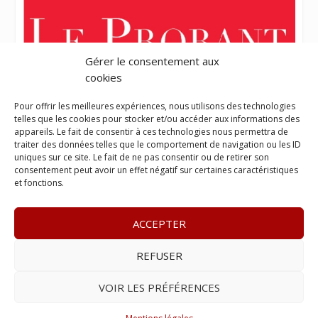
Gérer le consentement aux
cookies
Pour offrir les meilleures expériences, nous utilisons des technologies
telles que les cookies pour stocker et/ou accéder aux informations des
appareils. Le fait de consentir à ces technologies nous permettra de
traiter des données telles que le comportement de navigation ou les ID
uniques sur ce site. Le fait de ne pas consentir ou de retirer son
consentement peut avoir un effet négatif sur certaines caractéristiques
et fonctions.
ACCEPTER
REFUSER
© 2023
L’apostille
– www.lapostille.fr –
1 Avenue Gustave
Charlery, Route de Montabo, 97300 Cayenne
–
Tél :
05 94 27
VOIR LES PRÉFÉRENCES
46 34
– E-mail :
contact@lapostille.fr
–
Se désabonner