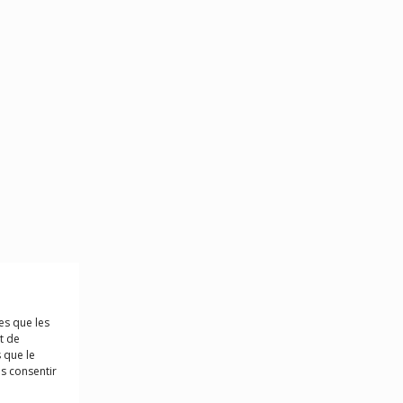
es que les
t de
 que le
as consentir