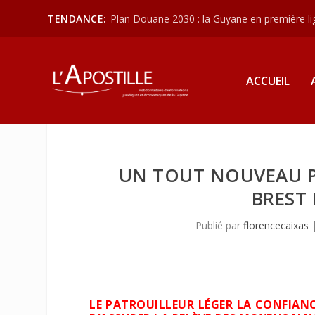
TENDANCE:
Plan Douane 2030 : la Guyane en première lign
ACCUEIL
UN TOUT NOUVEAU P
BREST
Publié par
florencecaixas
LE PATROUILLEUR LÉGER LA CONFIANC