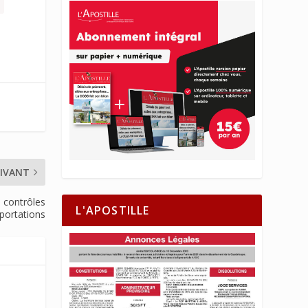
IVANT
s contrôles
L'APOSTILLE
mportations