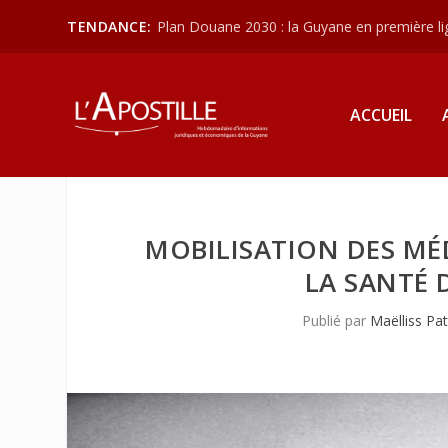
TENDANCE:
Plan Douane 2030 : la Guyane en première lign
ACCUEIL
MOBILISATION DES MÉD
LA SANTÉ
Publié par
Maëlliss Pat