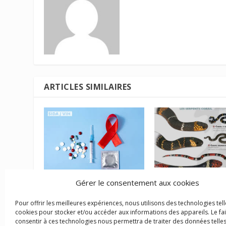
ARTICLES SIMILAIRES
Bientôt des antive
Gérer le consentement aux cookies
La précarité, un moteur
guyanais contre le
de l’épidémie de VIH en
morsures de serpe
Pour offrir les meilleures expériences, nous utilisons des technologies tell
Guyane
cookies pour stocker et/ou accéder aux informations des appareils. Le fai
22 août 2023
19 décembre 2025
consentir à ces technologies nous permettra de traiter des données telles