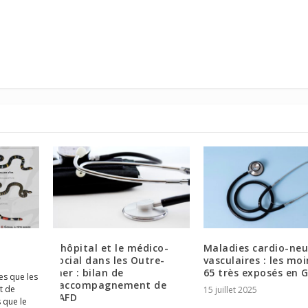
nins
L’hôpital et le médico-
Maladies cardio-neu
s
social dans les Outre-
vasculaires : les mo
nt
mer : bilan de
65 très exposés en 
es que les
l’accompagnement de
t de
15 juillet 2025
l’AFD
 que le