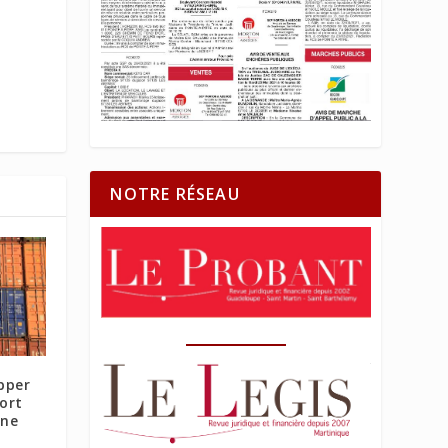
NOTRE RÉSEAU
pper
Port
ane