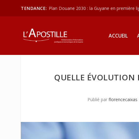
TENDANCE:
Plan Douane 2030 : la Guyane en première lign
ACCUEIL
QUELLE ÉVOLUTION D
Publié par
florencecaixas