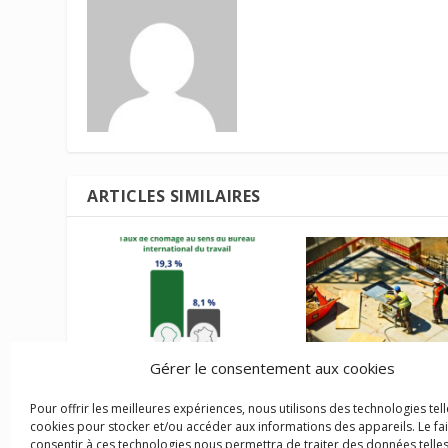
ARTICLES SIMILAIRES
Gérer le consentement aux cookies
1er trimestre 2026 :
Accélérer la constr
L’économie guyanaise
de logements à Ma
Pour offrir les meilleures expériences, nous utilisons des technologies tell
croissante mais un
cookies pour stocker et/ou accéder aux informations des appareils. Le fai
1 mars 2024
chômage en forte hausse
consentir à ces technologies nous permettra de traiter des données telles