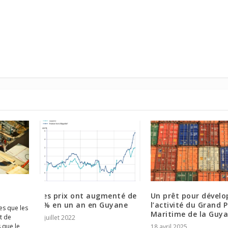
uction
Les prix ont augmenté de
Un prêt pour dévelo
couria
3% en un an en Guyane
l’activité du Grand 
es que les
Maritime de la Guy
t de
1 juillet 2022
 que le
18 avril 2025