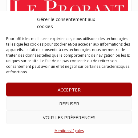
Gérer le consentement aux
cookies
Pour offrir les meilleures expériences, nous utilisons des technologies
telles que les cookies pour stocker et/ou accéder aux informations des
appareils. Le fait de consentir à ces technologies nous permettra de
traiter des données telles que le comportement de navigation ou les ID
uniques sur ce site. Le fait de ne pas consentir ou de retirer son
consentement peut avoir un effet négatif sur certaines caractéristiques
et fonctions.
ACCEPTER
REFUSER
© 2023
L’apostille
– www.lapostille.fr –
1 Avenue Gustave
Charlery, Route de Montabo, 97300 Cayenne
–
Tél :
05 94 27
VOIR LES PRÉFÉRENCES
46 34
– E-mail :
contact@lapostille.fr
–
Se désabonner
Mentions légales
Réalisé avec ❤ par l’
Agence 4gency