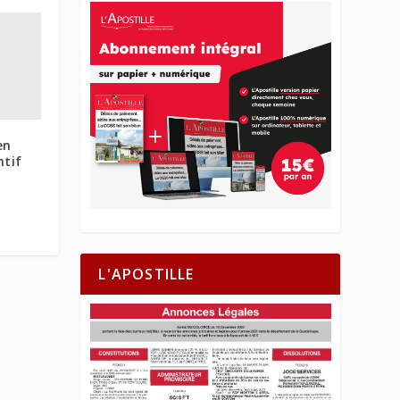
en
ntif
L'APOSTILLE