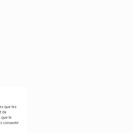
es que les
t de
 que le
as consentir