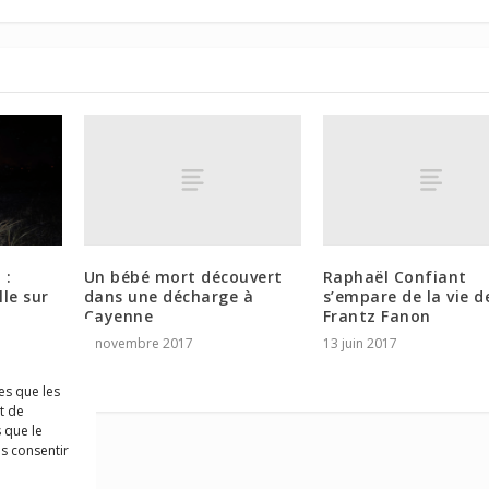
Un bébé mort découvert
Raphaël Confiant
 :
dans une décharge à
s’empare de la vie d
le sur
Cayenne
Frantz Fanon
t
8 novembre 2017
13 juin 2017
SG)
es que les
t de
 que le
as consentir