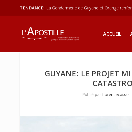
TENDANCE:
La Gendarmerie de Guyane et Orange renforce
ACCUEIL
GUYANE: LE PROJET M
CATASTRO
Publié par
florencecaixas