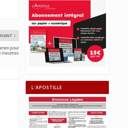
IVANT
xamen pour
e meurtres
L'APOSTILLE