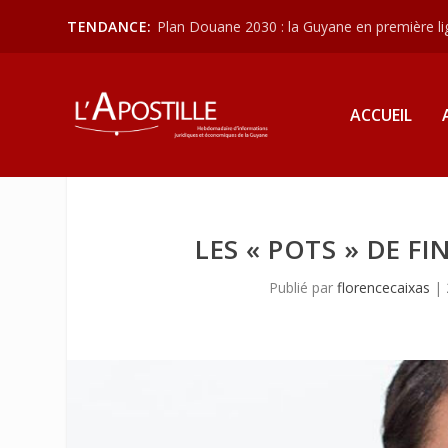
TENDANCE:
Plan Douane 2030 : la Guyane en première lign
ACCUEIL
LES « POTS » DE F
Publié par
florencecaixas
|