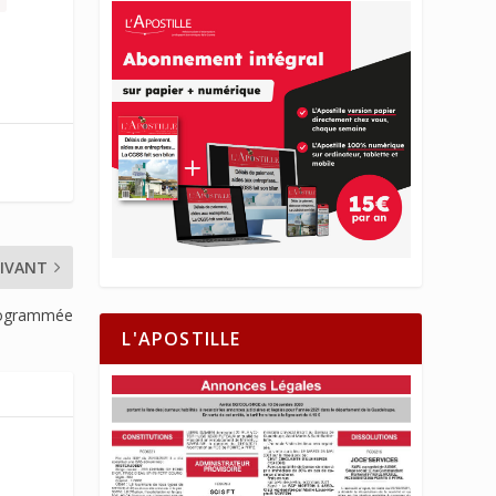
IVANT
rogrammée
L'APOSTILLE