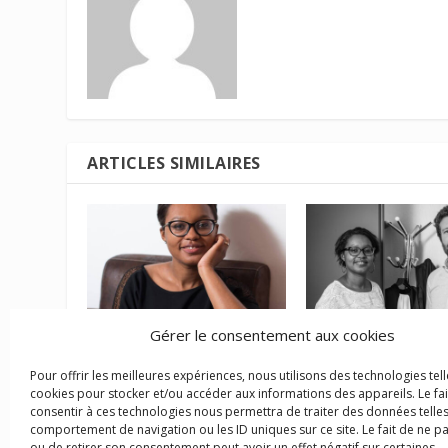
ARTICLES SIMILAIRES
Gérer le consentement aux cookies
Un nouveau mode de
Un tour d’horizon s
rupture du contrat de
droit de successio
Pour offrir les meilleures expériences, nous utilisons des technologies tell
travail : la rupture
cookies pour stocker et/ou accéder aux informations des appareils. Le fai
9 février 2018
conventionnelle collective
consentir à ces technologies nous permettra de traiter des données telles
comportement de navigation ou les ID uniques sur ce site. Le fait de ne p
19 novembre 2017
ou de retirer son consentement peut avoir un effet négatif sur certaines