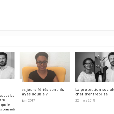
ur le
Les jours fériés sont-ils
La protection social
ns
payés double ?
chef d’entreprise
es que les
t de
8 juin 2017
22 mars 2018
 que le
as consentir