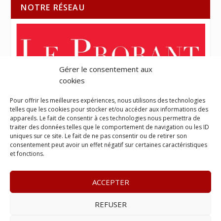
NOTRE RÉSEAU
Gérer le consentement aux
cookies
Pour offrir les meilleures expériences, nous utilisons des technologies
telles que les cookies pour stocker et/ou accéder aux informations des
appareils. Le fait de consentir à ces technologies nous permettra de
traiter des données telles que le comportement de navigation ou les ID
uniques sur ce site. Le fait de ne pas consentir ou de retirer son
consentement peut avoir un effet négatif sur certaines caractéristiques
et fonctions.
ACCEPTER
REFUSER
© 2023
L’apostille
– www.lapostille.fr –
1 Avenue Gustave
Charlery, Route de Montabo, 97300 Cayenne
–
Tél :
05 94 27