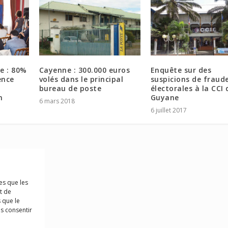
e : 80%
Cayenne : 300.000 euros
Enquête sur des
ence
volés dans le principal
suspicions de fraud
bureau de poste
électorales à la CCI 
n
Guyane
6 mars 2018
6 juillet 2017
es que les
t de
 que le
as consentir