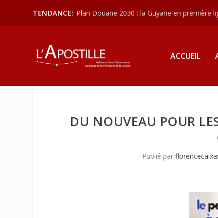
TENDANCE:
Plan Douane 2030 : la Guyane en première lign
ACCUEIL
DU NOUVEAU POUR LES 
Publié par
florencecaixa