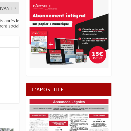
IVANT
s après le
nt social
L'APOSTILLE