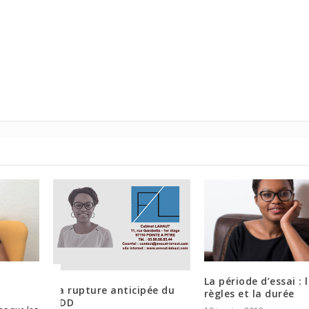
La période d’essai : 
La rupture anticipée du
une
règles et la durée
CDD
ter,