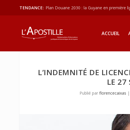
TENDANCE:
Plan Douane 2030 : la Guyane en première lign
ACCUEIL
L’INDEMNITÉ DE LICENC
LE 27
Publié par
florencecaixas