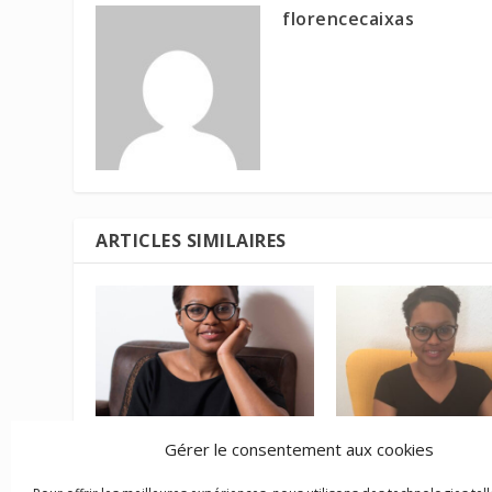
florencecaixas
ARTICLES SIMILAIRES
La mise à pied
La rupture
Gérer le consentement aux cookies
disciplinaire et la mise a
conventionnelle : 
pied à titre conservatoire
procédure à respec