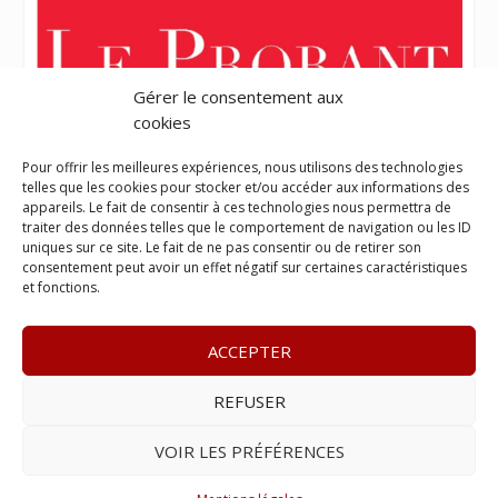
Gérer le consentement aux
cookies
Pour offrir les meilleures expériences, nous utilisons des technologies
telles que les cookies pour stocker et/ou accéder aux informations des
appareils. Le fait de consentir à ces technologies nous permettra de
traiter des données telles que le comportement de navigation ou les ID
uniques sur ce site. Le fait de ne pas consentir ou de retirer son
consentement peut avoir un effet négatif sur certaines caractéristiques
et fonctions.
ACCEPTER
REFUSER
© 2023
L’apostille
– www.lapostille.fr –
1 Avenue Gustave
Charlery, Route de Montabo, 97300 Cayenne
–
Tél :
05 94 27
VOIR LES PRÉFÉRENCES
46 34
– E-mail :
contact@lapostille.fr
–
Se désabonner