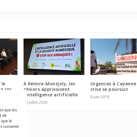
 le
À Rémire-Montjoly, les
Urgences à Cayenne 
se ses
séniors apprivoisent
crise se poursuit
l’intelligence artificielle
8 juin 2018
24 juillet 2026
es que les
t de
 que le
as consentir