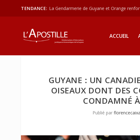
TENDANCE:
La Gendarmerie de Guyane et Orange renforce
ACCUEIL
GUYANE : UN CANADIE
OISEAUX DONT DES CO
CONDAMNÉ À 
Publié par
florencecaix