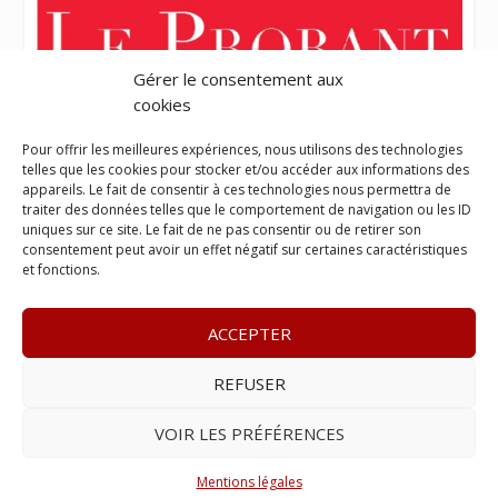
Gérer le consentement aux
cookies
Pour offrir les meilleures expériences, nous utilisons des technologies
telles que les cookies pour stocker et/ou accéder aux informations des
appareils. Le fait de consentir à ces technologies nous permettra de
traiter des données telles que le comportement de navigation ou les ID
uniques sur ce site. Le fait de ne pas consentir ou de retirer son
consentement peut avoir un effet négatif sur certaines caractéristiques
et fonctions.
ACCEPTER
REFUSER
© 2023
L’apostille
– www.lapostille.fr –
1 Avenue Gustave
Charlery, Route de Montabo, 97300 Cayenne
–
Tél :
05 94 27
VOIR LES PRÉFÉRENCES
46 34
– E-mail :
contact@lapostille.fr
–
Se désabonner
Mentions légales
Réalisé avec ❤ par l’
Agence 4gency