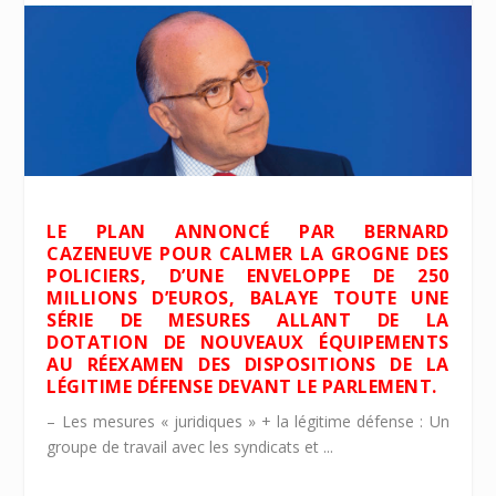
LE PLAN ANNONCÉ PAR BERNARD
CAZENEUVE POUR CALMER LA GROGNE DES
POLICIERS, D’UNE ENVELOPPE DE 250
MILLIONS D’EUROS, BALAYE TOUTE UNE
SÉRIE DE MESURES ALLANT DE LA
DOTATION DE NOUVEAUX ÉQUIPEMENTS
AU RÉEXAMEN DES DISPOSITIONS DE LA
LÉGITIME DÉFENSE DEVANT LE PARLEMENT.
– Les mesures « juridiques » + la légitime défense : Un
groupe de travail avec les syndicats et ...