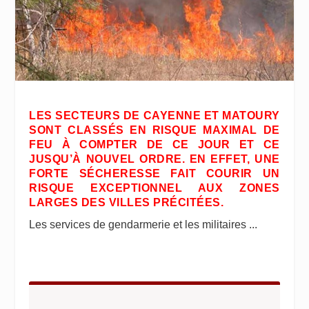
LES SECTEURS DE CAYENNE ET MATOURY
SONT CLASSÉS EN RISQUE MAXIMAL DE
FEU À COMPTER DE CE JOUR ET CE
JUSQU’À NOUVEL ORDRE. EN EFFET, UNE
FORTE SÉCHERESSE FAIT COURIR UN
RISQUE EXCEPTIONNEL AUX ZONES
LARGES DES VILLES PRÉCITÉES.
Les services de gendarmerie et les militaires ...