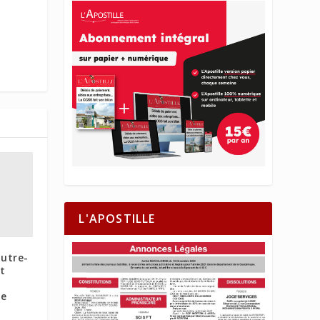
L'APOSTILLE
utre-
t
me