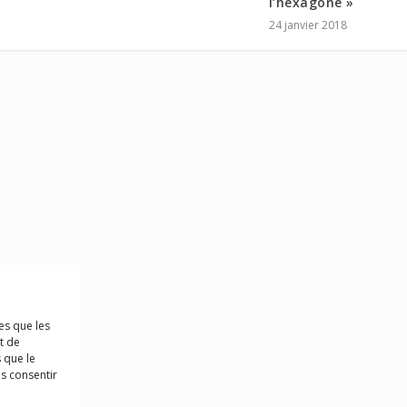
l’hexagone »
24 janvier 2018
es que les
t de
 que le
as consentir