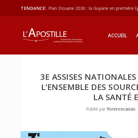
TENDANCE:
Plan Douane 2030 : la Guyane en première lign
ACCUEIL
3E ASSISES NATIONALES 
L’ENSEMBLE DES SOURC
LA SANTÉ 
Publié par
florencecaixas