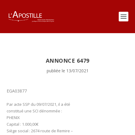
ANNONCE 6479
publiée le 13/07/2021
EGA03877
Par acte SSP du 09/07/2021, il a été
constitué une SCI dénommée :
PHENIX
Capital : 1.000,00€
Siège social : 2674 route de Remire –