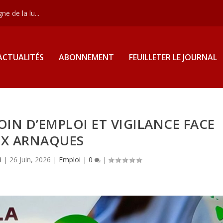
e de la lu...
ACTUALITÉS
ABONNEMENT
FEUILLETER LE JOURNAL
IN D’EMPLOI ET VIGILANCE FACE
X ARNAQUES
i
|
26 Juin, 2026
|
Emploi
|
0
|