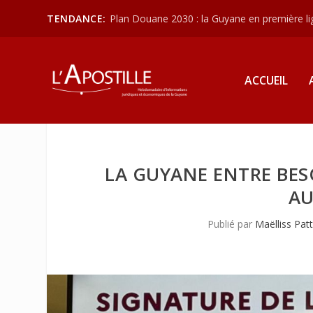
TENDANCE:
Plan Douane 2030 : la Guyane en première lign
ACCUEIL
LA GUYANE ENTRE BESO
AU
Publié par
Maëlliss Patt