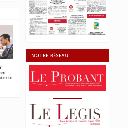
NOTRE RÉSEAU
on
 en
ntexte