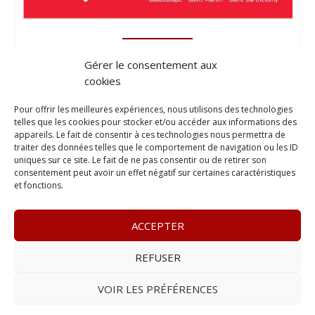
Gérer le consentement aux
cookies
Pour offrir les meilleures expériences, nous utilisons des technologies
telles que les cookies pour stocker et/ou accéder aux informations des
appareils. Le fait de consentir à ces technologies nous permettra de
traiter des données telles que le comportement de navigation ou les ID
uniques sur ce site. Le fait de ne pas consentir ou de retirer son
consentement peut avoir un effet négatif sur certaines caractéristiques
et fonctions.
ACCEPTER
REFUSER
© 2023
L’apostille
– www.lapostille.fr –
1 Avenue Gustave
Charlery, Route de Montabo, 97300 Cayenne
–
Tél :
05 94 27
VOIR LES PRÉFÉRENCES
46 34
– E-mail :
contact@lapostille.fr
–
Se désabonner