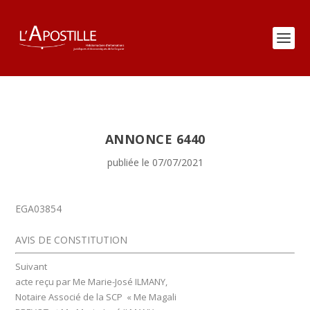
ANNONCE 6440
publiée le 07/07/2021
EGA03854
AVIS DE CONSTITUTION
Suivant
acte reçu par Me Marie-José ILMANY,
Notaire Associé de la SCP « Me Magali