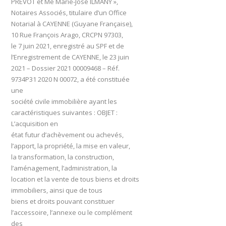
PREVOT et Me Marie-José ILMANY »,
Notaires Associés, titulaire d’un Office
Notarial à CAYENNE (Guyane Française),
10 Rue François Arago,
CRCPN
97303,
le 7 juin 2021, enregistré au SPF et de
l’Enregistrement de CAYENNE, le 23 juin
2021 – Dossier 2021 00009468 – Réf.
9734P31 2020 N 00072, a été constituée
une
société civile immobilière ayant les
caractéristiques suivantes :
OBJET
:
L’acquisition en
état futur d’achèvement ou achevés,
l’apport, la propriété, la mise en valeur,
la transformation, la construction,
l’aménagement, l’administration, la
location et la vente de tous biens et droits
immobiliers, ainsi que de tous
biens et droits pouvant constituer
l’accessoire, l’annexe ou le complément
des