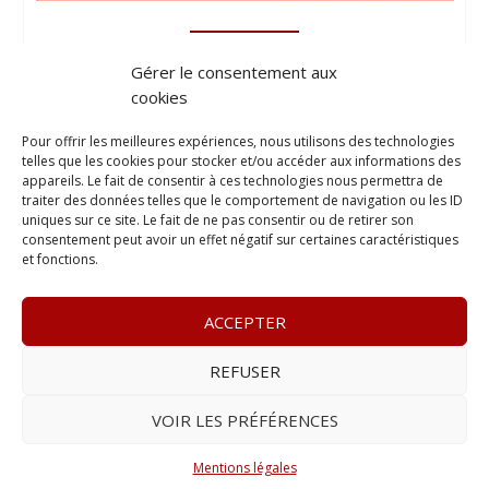
Gérer le consentement aux
cookies
Pour offrir les meilleures expériences, nous utilisons des technologies
telles que les cookies pour stocker et/ou accéder aux informations des
appareils. Le fait de consentir à ces technologies nous permettra de
traiter des données telles que le comportement de navigation ou les ID
uniques sur ce site. Le fait de ne pas consentir ou de retirer son
consentement peut avoir un effet négatif sur certaines caractéristiques
et fonctions.
ACCEPTER
REFUSER
© 2023
L’apostille
– www.lapostille.fr –
1 Avenue Gustave
Charlery, Route de Montabo, 97300 Cayenne
–
Tél :
05 94 27
VOIR LES PRÉFÉRENCES
46 34
– E-mail :
contact@lapostille.fr
–
Se désabonner
Mentions légales
Réalisé avec ❤ par l’
Agence 4gency