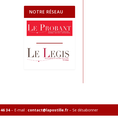
NOTRE RÉSEAU
 46 34
– E-mail :
contact@lapostille.fr
–
Se désabonner