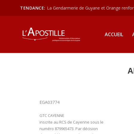
TENDANCE:
La Gendarmerie de Guyane et Orange renforce
ACCUEIL
A
EGA03774
GTC CAYENNE
inscrite au RCS de Cayenne sous le
numéro 879965473. Par décision