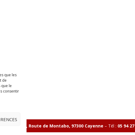
es que les
t de
 que le
as consentir
ÉRENCES
ave Charlery, Route de Montabo, 97300 Cayenne
–
Tél :
05 94 27