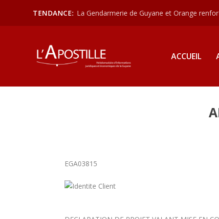
TENDANCE:
La Gendarmerie de Guyane et Orange renforce
ACCUEIL
A
EGA03815