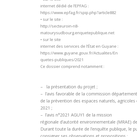
internet dédié de l’EPFAG :
https://www.epfag.fr/spip.php?article882
•
sur le site :
http://secteuroin-n8-
matourysudbourg.enquetepublique.net
•
sur le site
internet des services de l’État en Guyane :
https://www.guyane.gouv.fr/Actualites/En
quetes-publiques/2021
Ce dossier comprend notamment :
– la présentation du projet ;
– l’avis favorable de la commission département
de la prévention des espaces naturels, agricoles e
2021 ;
– l’avis n°2021 AGUY1 de la mission
régionale d’autorité environnementale (MRAE) de
Durant toute la durée de l’enquête publique, le p
consigner ses observations et propositions :