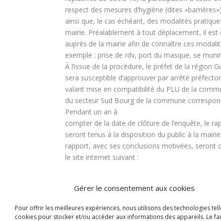
respect des mesures d’hygiène (dites «barrières»)
ainsi que, le cas échéant, des modalités pratique
mairie. Préalablement à tout déplacement, il est 
auprès de la mairie afin de connaître ces modalit
exemple : prise de rdv, port du masque, se munir
À l’issue de la procédure, le préfet de la région 
sera susceptible d’approuver par arrêté préfector
valant mise en compatibilité du PLU de la com
du secteur Sud Bourg de la commune correspond
Pendant un an à
compter de la date de clôture de l’enquête, le ra
seront tenus à la disposition du public à la mai
rapport, avec ses conclusions motivées, seront 
le site internet suivant :
www.guyane.gouv.fr/Actualites/Enquetes-publiq
Gérer le consentement aux cookies
Cayenne, le 04/06/2021
Pour offrir les meilleures expériences, nous utilisons des technologies tell
cookies pour stocker et/ou accéder aux informations des appareils. Le fai