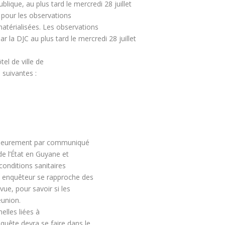
blique, au plus tard le mercredi 28 juillet
 pour les observations
matérialisées. Les observations
 la DJC au plus tard le mercredi 28 juillet
el de ville de
s suivantes :
ultérieurement par communiqué
 de l’État en Guyane et
conditions sanitaires
e enquêteur se rapproche des
vue, pour savoir si les
éunion.
elles liées à
nquête devra se faire dans le