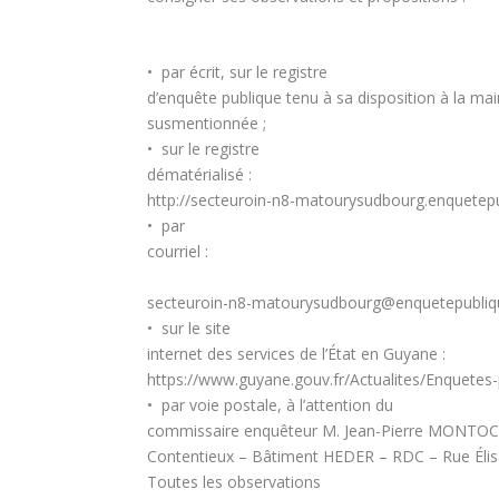
•
par écrit
, sur le registre
d’enquête publique tenu à sa disposition à la mai
susmentionnée ;
•
sur le registre
dématérialisé :
http://secteuroin-n8-matourysudbourg.enquetep
•
par
courriel :
secteuroin-n8-matourysudbourg@enquetepubliq
•
sur le site
internet des services de l’État en Guyane :
https://www.guyane.gouv.fr/Actualites/Enquetes
•
par voie postale
, à l’attention du
commissaire enquêteur M. Jean-Pierre MONTOCCH
Contentieux – Bâtiment HEDER – RDC – Rue Él
Toutes les observations