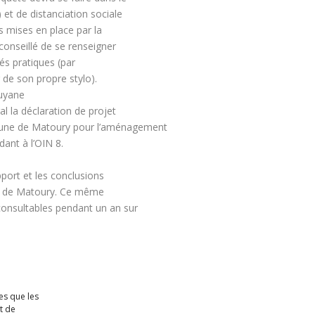
 et de distanciation sociale
s mises en place par la
conseillé de se renseigner
és pratiques (par
 de son propre stylo).
Guyane
al la déclaration de projet
mune de Matoury pour l’aménagement
ant à l’OIN 8.
pport et les conclusions
rie de Matoury. Ce même
consultables pendant un an sur
ues/2021
es que les
t de