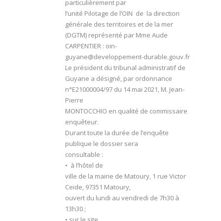
particulièrement par
l’unité Pilotage de l’OIN de la direction
générale des territoires et de la mer
(DGTM) représenté par Mme Aude
CARPENTIER :
oin-
guyane@developpement-durable.gouv.fr
Le président du tribunal administratif de
Guyane a désigné, par ordonnance
n°E21000004/97 du 14 mai 2021, M. Jean-
Pierre
MONTOCCHIO en qualité de commissaire
enquêteur.
Durant toute la durée de l’enquête
publique le dossier sera
consultable :
•
à l’hôtel de
ville de la mairie de Matoury
, 1 rue Victor
Ceide, 97351 Matoury,
ouvert du lundi au vendredi de 7h30 à
13h30 ;
•
sur le site