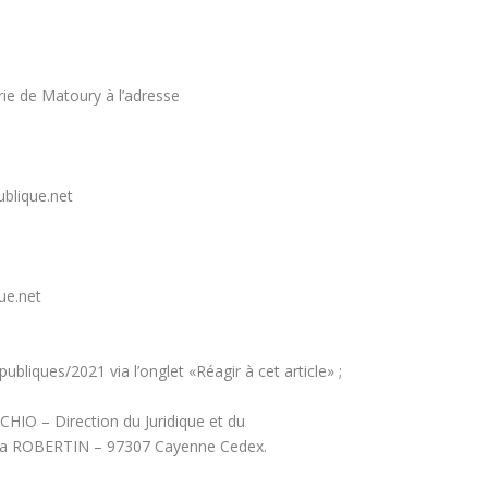
rie de Matoury à l’adresse
ublique.net
ue.net
-publiques/2021
via l’onglet «Réagir à cet article» ;
IO – Direction du Juridique et du
isa ROBERTIN – 97307 Cayenne Cedex.