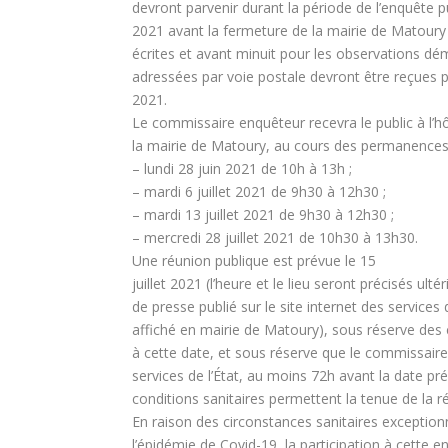
devront parvenir durant la période de l’enquête pu
2021 avant la fermeture de la mairie de Matoury
écrites et avant minuit pour les observations dé
adressées par voie postale devront être reçues par
2021.
Le commissaire enquêteur recevra le public à l’hôt
la mairie de Matoury, au cours des permanence
– lundi 28 juin 2021 de 10h à 13h ;
– mardi 6 juillet 2021 de 9h30 à 12h30 ;
– mardi 13 juillet 2021 de 9h30 à 12h30 ;
– mercredi 28 juillet 2021 de 10h30 à 13h30.
Une réunion publique est prévue le 15
juillet 2021 (l’heure et le lieu seront précisés 
de presse publié sur le site internet des services
affiché en mairie de Matoury), sous réserve des 
à cette date, et sous réserve que le commissair
services de l’État, au moins 72h avant la date pré
conditions sanitaires permettent la tenue de la r
En raison des circonstances sanitaires exceptionn
l’épidémie de Covid-19, la participation à cette e