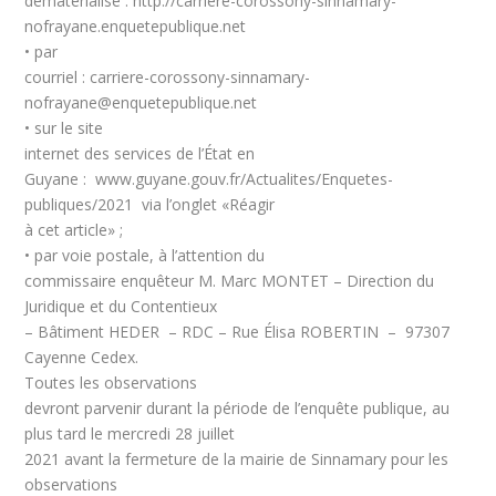
dématérialisé :
http://carriere-corossony-sinnamary-
nofrayane.enquetepublique.net
•
par
courriel :
carriere-corossony-sinnamary-
nofrayane@enquetepublique.net
•
sur le site
internet des services de l’État en
Guyane :
www.guyane.gouv.fr/Actualites/Enquetes-
publiques/2021 via l’onglet «Réagir
à cet article» ;
•
par voie postale
, à l’attention du
commissaire enquêteur M. Marc MONTET – Direction du
Juridique et du Contentieux
– Bâtiment HEDER – RDC – Rue Élisa ROBERTIN – 97307
Cayenne Cedex.
Toutes les observations
devront parvenir durant la période de l’enquête publique, au
plus tard le mercredi 28 juillet
2021 avant la fermeture de la mairie de Sinnamary pour les
observations