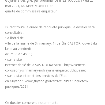
Guyane a désigné, par ordonnance n°E21000005/97 du 20
mai 2021, M. Marc MONTET en
qualité de commissaire enquêteur.
Durant toute la durée de l’enquête publique, le dossier sera
consultable :
•
à l’hôtel de
ville de la mairie de Sinnamary, 1 rue Élie CASTOR, ouvert du
lundi au vendredi
de 7h30 à 14h30 ;
• sur le site
internet dédié de la SAS NOFRAYANE :
http://carriere-
corossony-sinnamary-nofrayane.enquetepublique.net
•
sur le site internet des services de l’État
en Guyane :
www.guyane.gouv.fr/Actualites/Enquetes-
publiques/2021
Ce dossier comprend notamment :