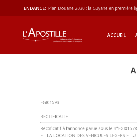
TENDANCE:
Plan Douane 2030 : la Guyane en première lign
ACCUEIL
A
EGI01593
RECTIFICATIF
Rectificatif à l’annonce parue sous le n°EGI01578 
ET LA LOCATION DES VEHICULES LEGERS ET 