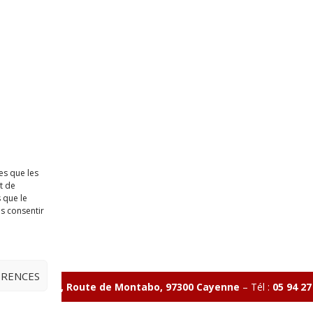
es que les
t de
 que le
as consentir
ÉRENCES
ave Charlery, Route de Montabo, 97300 Cayenne
–
Tél :
05 94 27