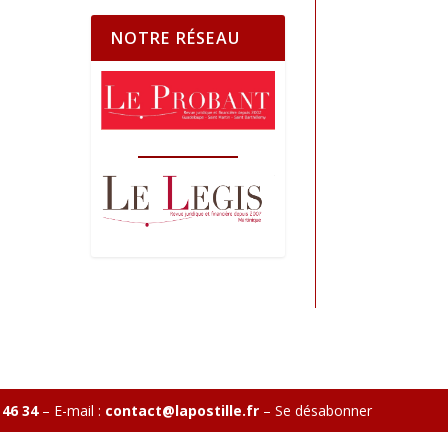
NOTRE RÉSEAU
 46 34
– E-mail :
contact@lapostille.fr
–
Se désabonner