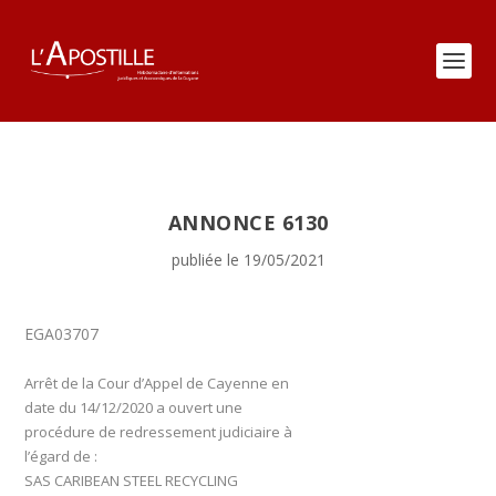
ANNONCE 6130
publiée le 19/05/2021
EGA03707
Arrêt de la Cour d’Appel de Cayenne en
date du 14/12/2020 a ouvert une
procédure de redressement judiciaire à
l’égard de :
SAS CARIBEAN STEEL RECYCLING