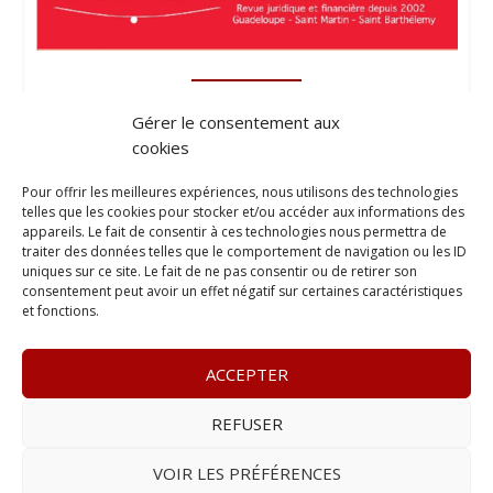
Gérer le consentement aux
cookies
Pour offrir les meilleures expériences, nous utilisons des technologies
telles que les cookies pour stocker et/ou accéder aux informations des
appareils. Le fait de consentir à ces technologies nous permettra de
traiter des données telles que le comportement de navigation ou les ID
uniques sur ce site. Le fait de ne pas consentir ou de retirer son
consentement peut avoir un effet négatif sur certaines caractéristiques
et fonctions.
ACCEPTER
REFUSER
© 2023
L’apostille
– www.lapostille.fr –
1 Avenue Gustave
Charlery, Route de Montabo, 97300 Cayenne
–
Tél :
05 94 27
VOIR LES PRÉFÉRENCES
46 34
– E-mail :
contact@lapostille.fr
–
Se désabonner