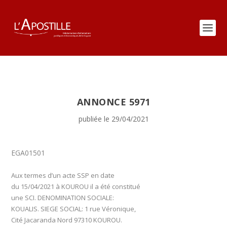
ANNONCE 5971
publiée le 29/04/2021
EGA01501
Aux termes d’un acte SSP en date
du 15/04/2021 à KOUROU il a été constitué
une SCI. DENOMINATION SOCIALE:
KOUALIS.
SIEGE SOCIAL: 1 rue Véronique,
Cité Jacaranda Nord 97310 KOUROU.