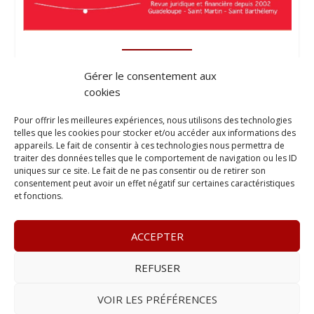
Gérer le consentement aux
cookies
Pour offrir les meilleures expériences, nous utilisons des technologies
telles que les cookies pour stocker et/ou accéder aux informations des
appareils. Le fait de consentir à ces technologies nous permettra de
traiter des données telles que le comportement de navigation ou les ID
uniques sur ce site. Le fait de ne pas consentir ou de retirer son
consentement peut avoir un effet négatif sur certaines caractéristiques
et fonctions.
ACCEPTER
REFUSER
© 2023
L’apostille
– www.lapostille.fr –
1 Avenue Gustave
Charlery, Route de Montabo, 97300 Cayenne
–
Tél :
05 94 27
VOIR LES PRÉFÉRENCES
46 34
– E-mail :
contact@lapostille.fr
–
Se désabonner