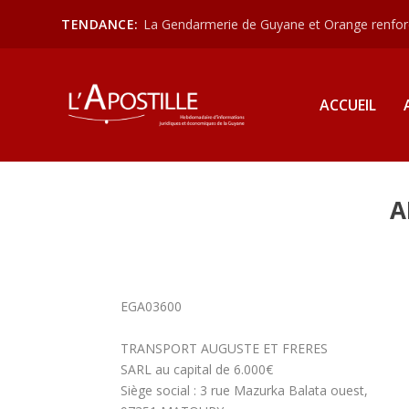
TENDANCE:
La Gendarmerie de Guyane et Orange renforce
ACCUEIL
A
EGA03600
TRANSPORT AUGUSTE ET FRERES
SARL au capital de 6.000€
Siège social : 3 rue Mazurka Balata ouest,