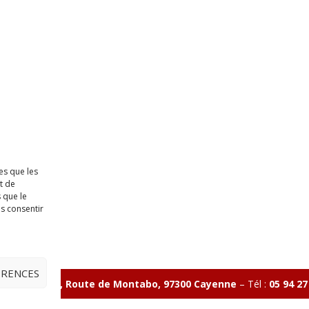
es que les
t de
 que le
as consentir
ÉRENCES
ave Charlery, Route de Montabo, 97300 Cayenne
–
Tél :
05 94 27