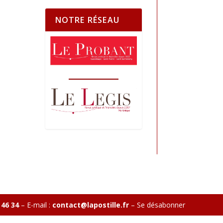
NOTRE RÉSEAU
 46 34
– E-mail :
contact@lapostille.fr
–
Se désabonner