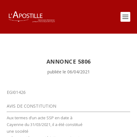
ANNONCE 5806
publiée le 06/04/2021
EGI01426
AVIS DE CONSTITUTION
Aux termes d’un acte SSP en date à
Cayenne du 31/03/2021, il a été constitué
une société