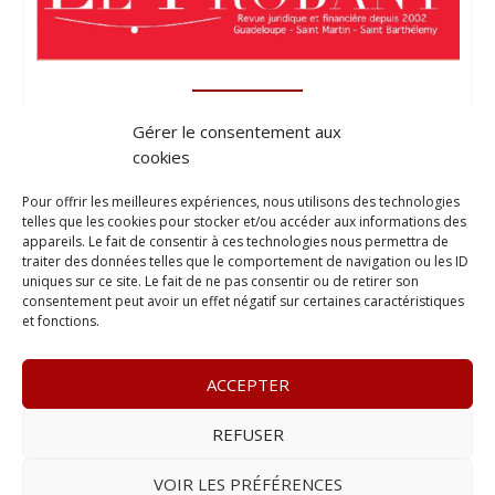
Gérer le consentement aux
cookies
Pour offrir les meilleures expériences, nous utilisons des technologies
telles que les cookies pour stocker et/ou accéder aux informations des
appareils. Le fait de consentir à ces technologies nous permettra de
traiter des données telles que le comportement de navigation ou les ID
uniques sur ce site. Le fait de ne pas consentir ou de retirer son
consentement peut avoir un effet négatif sur certaines caractéristiques
et fonctions.
ACCEPTER
REFUSER
© 2023
L’apostille
– www.lapostille.fr –
1 Avenue Gustave
Charlery, Route de Montabo, 97300 Cayenne
–
Tél :
05 94 27
VOIR LES PRÉFÉRENCES
46 34
– E-mail :
contact@lapostille.fr
–
Se désabonner