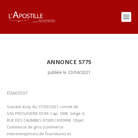
ANNONCE 5775
publiée le 23/04/2021
EGA03537
Suivant assp du 17/03/2021, constit de
SAS PRO’LAVERIE DOM. Cap: 100€. Siège: 6
RUE DES CALIMBES 97300 CAYENNE. Objet:
Commerce de gros (commerce
interentreprises) de fournitures et