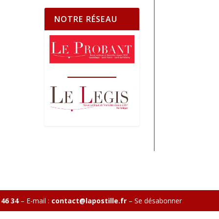
NOTRE RÉSEAU
 46 34
– E-mail :
contact@lapostille.fr
–
Se désabonner