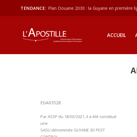
TENDANCE:
Plan Douane 2030 : la Guyane en première lign
ACCUEIL
A
EGA03528
Par ASSP du 18/03/2021, il a été constitué
une
SASU dénommée GUYANE 3D PEST
CONTROL.