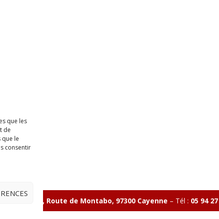
es que les
t de
 que le
as consentir
ÉRENCES
ave Charlery, Route de Montabo, 97300 Cayenne
–
Tél :
05 94 27