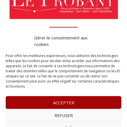
Gérer le consentement aux
cookies
Pour offrir les meilleures expériences, nous utilisons des technologies
telles que les cookies pour stocker et/ou accéder aux informations des
appareils. Le fait de consentir à ces technologies nous permettra de
traiter des données telles que le comportement de navigation ou les ID
uniques sur ce site. Le fait de ne pas consentir ou de retirer son
consentement peut avoir un effet négatif sur certaines caractéristiques
et fonctions.
ACCEPTER
REFUSER
© 2023
L’apostille
– www.lapostille.fr –
1 Avenue Gustave
Charlery, Route de Montabo, 97300 Cayenne
–
Tél :
05 94 27