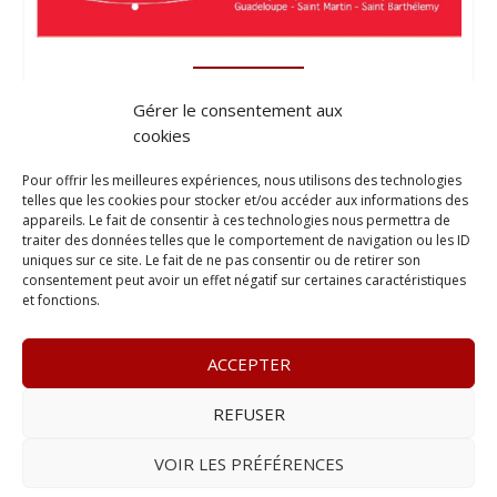
Gérer le consentement aux
cookies
Pour offrir les meilleures expériences, nous utilisons des technologies
telles que les cookies pour stocker et/ou accéder aux informations des
appareils. Le fait de consentir à ces technologies nous permettra de
traiter des données telles que le comportement de navigation ou les ID
uniques sur ce site. Le fait de ne pas consentir ou de retirer son
consentement peut avoir un effet négatif sur certaines caractéristiques
et fonctions.
ACCEPTER
REFUSER
© 2023
L’apostille
– www.lapostille.fr –
1 Avenue Gustave
Charlery, Route de Montabo, 97300 Cayenne
–
Tél :
05 94 27
VOIR LES PRÉFÉRENCES
46 34
– E-mail :
contact@lapostille.fr
–
Se désabonner