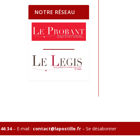
NOTRE RÉSEAU
 46 34
– E-mail :
contact@lapostille.fr
–
Se désabonner