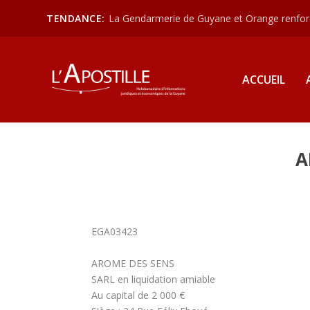
TENDANCE:
La Gendarmerie de Guyane et Orange renforce
ACCUEIL
A
EGA03423
AROME DES SENS
SARL en liquidation amiable
Au capital de 2 000 €