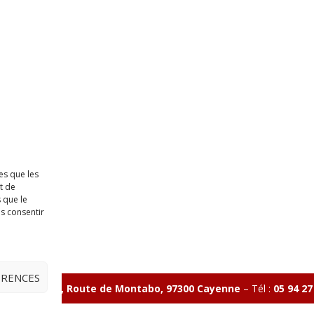
es que les
t de
 que le
as consentir
ÉRENCES
ave Charlery, Route de Montabo, 97300 Cayenne
–
Tél :
05 94 27