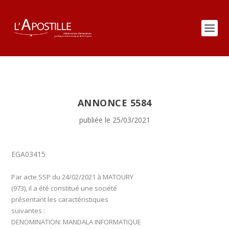
ANNONCE 5584
publiée le 25/03/2021
EGA03415
Par acte SSP du 24/02/2021 à MATOURY
(973), il a été constitué une société
présentant les caractéristiques
suivantes :
DENOMINATION:
MANDALA INFORMATIQUE