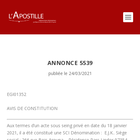
ANNONCE 5539
publiée le 24/03/2021
EGI01352
AVIS DE CONSTITUTION
Aux termes d’un acte sous seing privé en date du 18 janvier
2021, il a été constitué une SCI
Dénomination :
E.J.K..
Siège
social : 266 rue Bois Arouna – Résidence Parc Lindor 97354