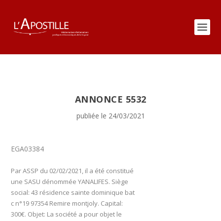
ANNONCE 5532
publiée le 24/03/2021
EGA03384
Par ASSP du 02/02/2021, il a été constitué
une SASU dénommée YANALIFES. Siège
social: 43 résidence sainte dominique bat
c n°19 97354 Remire montjoly. Capital:
300€. Objet: La société a pour objet le