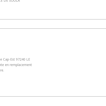
ALE DE SOULA
ie Cap-Est 97240 LE
nte en remplacement
re.