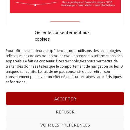
Gérer le consentement aux
cookies
Pour offrir les meilleures expériences, nous utilisons des technologies
telles que les cookies pour stocker et/ou accéder aux informations des
appareils. Le fait de consentir à ces technologies nous permettra de
traiter des données telles que le comportement de navigation ou les ID
uniques sur ce site. Le fait de ne pas consentir ou de retirer son
consentement peut avoir un effet négatif sur certaines caractéristiques
et fonctions.
ACCEPTER
REFUSER
© 2023
L’apostille
– www.lapostille.fr –
1 Avenue Gustave
Charlery, Route de Montabo, 97300 Cayenne
–
Tél :
05 94 27
VOIR LES PRÉFÉRENCES
46 34
– E-mail :
contact@lapostille.fr
–
Se désabonner