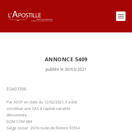
ANNONCE 5409
publiée le 30/03/2021
EGA03306
Par ASSP en date du 12/02/2021, il a été
constitué une SAS à capital variable
dénommée :
DOM COM 684
Siège social : 2674 route de Rémire 97354