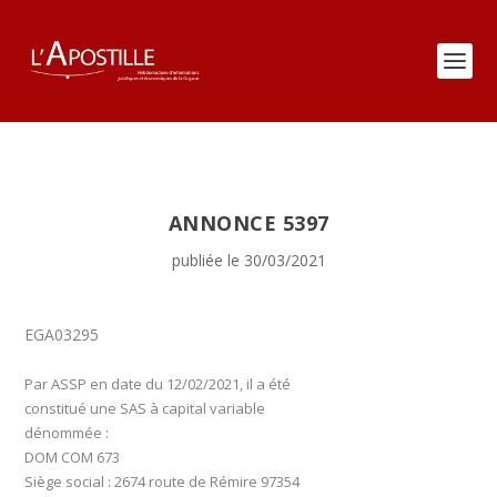
ANNONCE 5397
publiée le 30/03/2021
EGA03295
Par ASSP en date du 12/02/2021, il a été
constitué une SAS à capital variable
dénommée :
DOM COM 673
Siège social : 2674 route de Rémire 97354