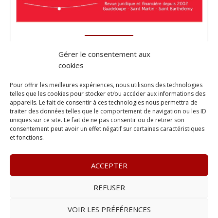
Gérer le consentement aux
cookies
Pour offrir les meilleures expériences, nous utilisons des technologies
telles que les cookies pour stocker et/ou accéder aux informations des
appareils. Le fait de consentir à ces technologies nous permettra de
traiter des données telles que le comportement de navigation ou les ID
uniques sur ce site. Le fait de ne pas consentir ou de retirer son
consentement peut avoir un effet négatif sur certaines caractéristiques
et fonctions.
ACCEPTER
REFUSER
© 2023
L’apostille
– www.lapostille.fr –
1 Avenue Gustave
Charlery, Route de Montabo, 97300 Cayenne
–
Tél :
05 94 27
VOIR LES PRÉFÉRENCES
46 34
– E-mail :
contact@lapostille.fr
–
Se désabonner