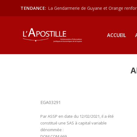
TENDANCE:
La Gendarmerie de Guyane et Orange renforce
ACCUEIL
A
EGA03291
Par ASSP en date du 12/02/2021, il a été
constitué une SAS à capital variable
dénommée :
DOM COM 669