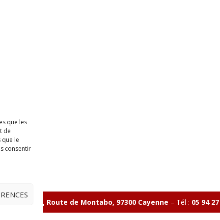
es que les
t de
 que le
as consentir
ÉRENCES
ave Charlery, Route de Montabo, 97300 Cayenne
–
Tél :
05 94 27