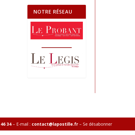
NOTRE RÉSEAU
 46 34
– E-mail :
contact@lapostille.fr
–
Se désabonner