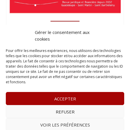
Gérer le consentement aux
cookies
Pour offrir les meilleures expériences, nous utilisons des technologies
telles que les cookies pour stocker et/ou accéder aux informations des
appareils. Le fait de consentir à ces technologies nous permettra de
traiter des données telles que le comportement de navigation ou les ID
uniques sur ce site. Le fait de ne pas consentir ou de retirer son
consentement peut avoir un effet négatif sur certaines caractéristiques
et fonctions.
ACCEPTER
REFUSER
© 2023
L’apostille
– www.lapostille.fr –
1 Avenue Gustave
Charlery, Route de Montabo, 97300 Cayenne
–
Tél :
05 94 27
VOIR LES PRÉFÉRENCES
46 34
– E-mail :
contact@lapostille.fr
–
Se désabonner