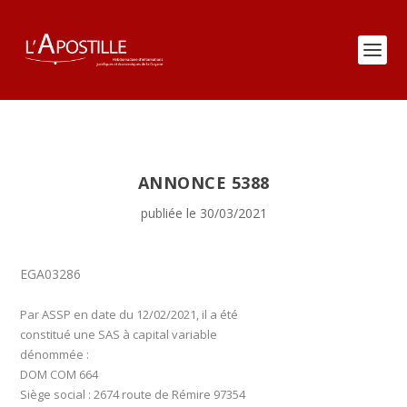
ANNONCE 5388
publiée le 30/03/2021
EGA03286
Par ASSP en date du 12/02/2021, il a été
constitué une SAS à capital variable
dénommée :
DOM COM 664
Siège social : 2674 route de Rémire 97354