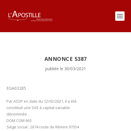
ANNONCE 5387
publiée le 30/03/2021
EGA03285
Par ASSP en date du 12/02/2021, il a été
constitué une SAS à capital variable
dénommée :
DOM COM 663
Siège social : 2674 route de Rémire 97354