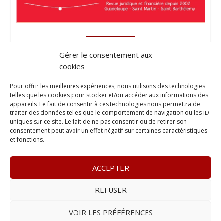
Gérer le consentement aux
cookies
Pour offrir les meilleures expériences, nous utilisons des technologies
telles que les cookies pour stocker et/ou accéder aux informations des
appareils. Le fait de consentir à ces technologies nous permettra de
traiter des données telles que le comportement de navigation ou les ID
uniques sur ce site. Le fait de ne pas consentir ou de retirer son
consentement peut avoir un effet négatif sur certaines caractéristiques
et fonctions.
ACCEPTER
REFUSER
© 2023
L’apostille
– www.lapostille.fr –
1 Avenue Gustave
Charlery, Route de Montabo, 97300 Cayenne
–
Tél :
05 94 27
VOIR LES PRÉFÉRENCES
46 34
– E-mail :
contact@lapostille.fr
–
Se désabonner