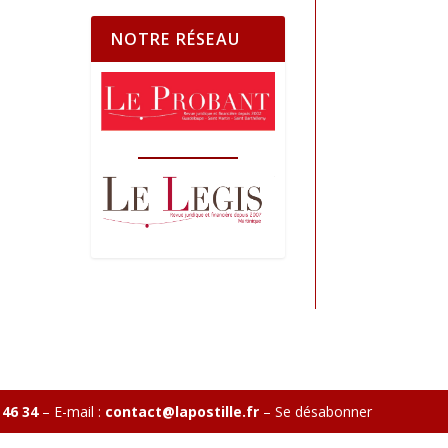
NOTRE RÉSEAU
 46 34
– E-mail :
contact@lapostille.fr
–
Se désabonner