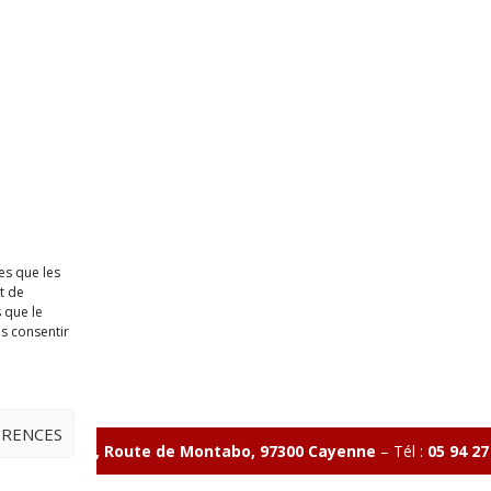
es que les
t de
 que le
as consentir
ÉRENCES
ave Charlery, Route de Montabo, 97300 Cayenne
–
Tél :
05 94 27