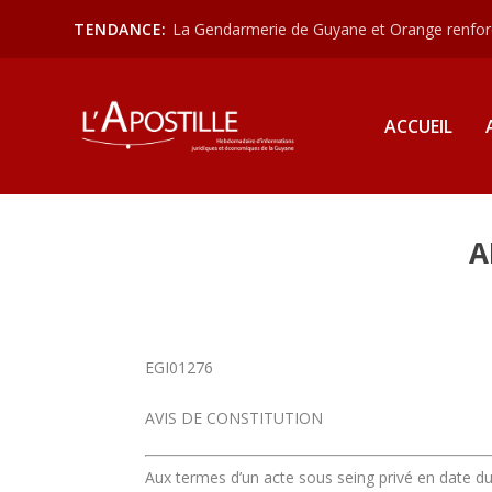
TENDANCE:
La Gendarmerie de Guyane et Orange renforce
ACCUEIL
A
EGI01276
AVIS DE CONSTITUTION
Aux termes d’un acte sous seing privé en date du