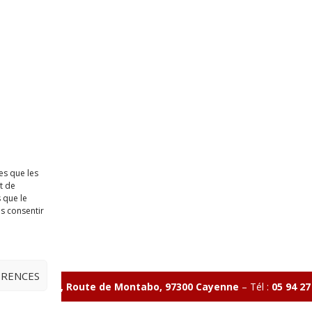
es que les
t de
 que le
as consentir
ÉRENCES
ave Charlery, Route de Montabo, 97300 Cayenne
–
Tél :
05 94 27