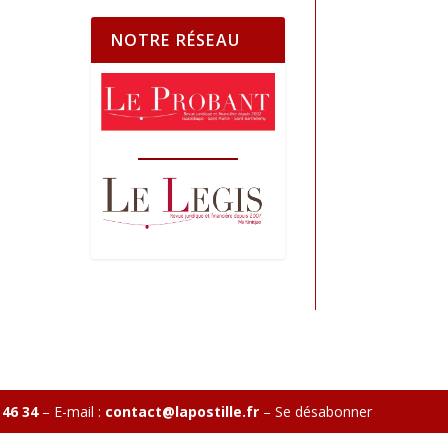
NOTRE RÉSEAU
 46 34
– E-mail :
contact@lapostille.fr
–
Se désabonner