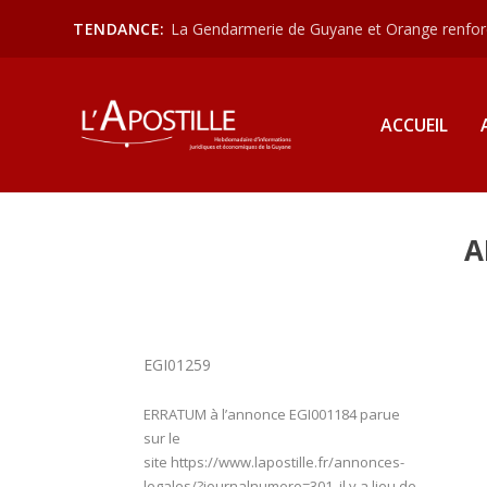
TENDANCE:
La Gendarmerie de Guyane et Orange renforce
ACCUEIL
A
EGI01259
ERRATUM à l’annonce EGI001184 parue
sur le
site https://www.lapostille.fr/annonces-
legales/?journalnumero=301, il y a lieu de