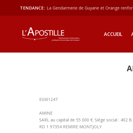
TENDANCE:
La Gendarmerie de Guyane et Orange renforce
ACCUEIL
A
EGI01247
AMINE
SARL au capital de 55 000 €. Siège social : 402 
RD 1 97354 REMIRE MONTJOLY