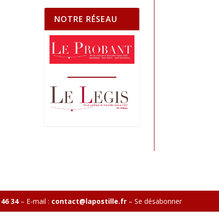
NOTRE RÉSEAU
 46 34
– E-mail :
contact@lapostille.fr
–
Se désabonner