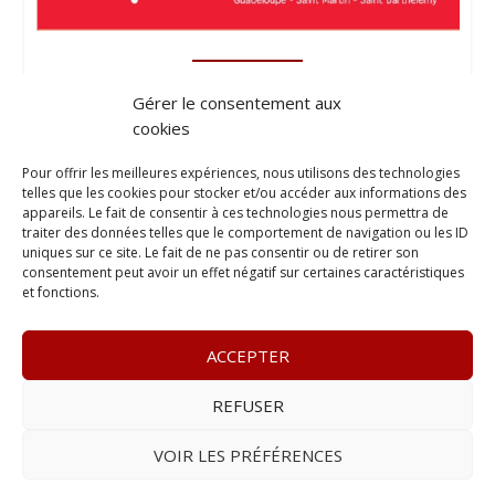
Gérer le consentement aux
cookies
Pour offrir les meilleures expériences, nous utilisons des technologies
telles que les cookies pour stocker et/ou accéder aux informations des
appareils. Le fait de consentir à ces technologies nous permettra de
traiter des données telles que le comportement de navigation ou les ID
uniques sur ce site. Le fait de ne pas consentir ou de retirer son
consentement peut avoir un effet négatif sur certaines caractéristiques
et fonctions.
ACCEPTER
REFUSER
© 2023
L’apostille
– www.lapostille.fr –
1 Avenue Gustave
Charlery, Route de Montabo, 97300 Cayenne
–
Tél :
05 94 27
VOIR LES PRÉFÉRENCES
46 34
– E-mail :
contact@lapostille.fr
–
Se désabonner