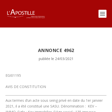
ANNONCE 4962
publiée le 24/03/2021
EGI01195
AVIS DE CONSTITUTION
Aux termes d’un acte sous seing privé en date du 1er janvier
2021, il a été constitué une SASU.
Dénomination :
KEV –
IMMO.
Sigle :
Kev immobilier.
Siège social : 135 impasse