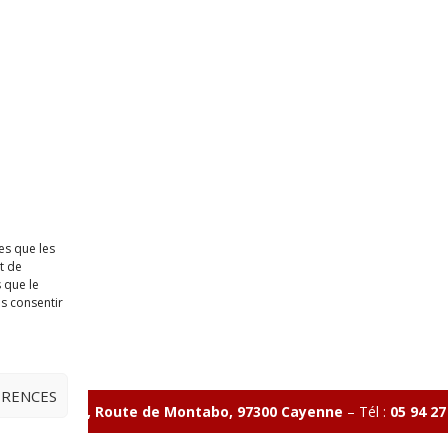
es que les
t de
 que le
as consentir
ÉRENCES
ave Charlery, Route de Montabo, 97300 Cayenne
–
Tél :
05 94 27