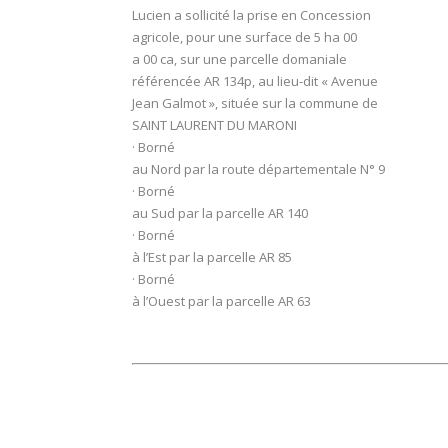
Lucien a sollicité la prise en Concession
agricole, pour une surface de 5 ha 00
a 00 ca, sur une parcelle domaniale
référencée AR 134p, au lieu-dit « Avenue
Jean Galmot », située sur la commune de
SAINT LAURENT DU MARONI
· Borné
au Nord par la route départementale N° 9
· Borné
au Sud par la parcelle AR 140
· Borné
à l’Est par la parcelle AR 85
· Borné
à l’Ouest par la parcelle AR 63