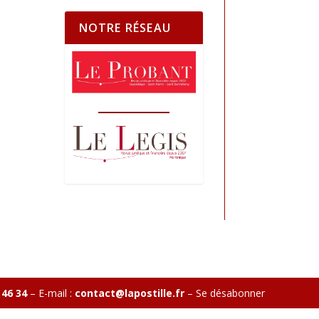
NOTRE RÉSEAU
 46 34
– E-mail :
contact@lapostille.fr
–
Se désabonner