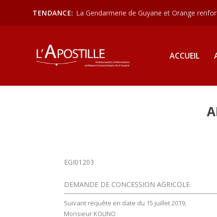
TENDANCE:
La Gendarmerie de Guyane et Orange renforce
ACCUEIL
A
EGI01203
DEMANDE DE CONCESSION AGRICOLE
Suivant requête en date du 15 juillet 2019,
Monsieur KOLINO