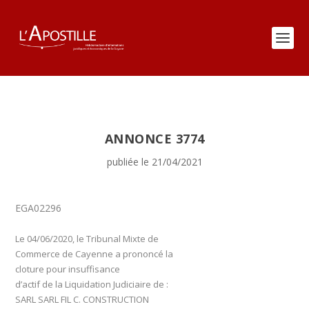
ANNONCE 3774
publiée le 21/04/2021
EGA02296
Le 04/06/2020, le Tribunal Mixte de
Commerce de Cayenne a prononcé la
cloture pour insuffisance
d’actif de la Liquidation Judiciaire de :
SARL SARL FIL C. CONSTRUCTION