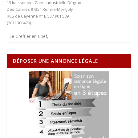
13 lotissement Zone Industrielle Dégrad-
Des-Cannes 97354 Remire-Montjoly
RCS de Cayenne n° B 537 901 589
(2011B00479)
Le Greffier en Chef,
DÉPOSER UNE ANNONCE LÉGALE